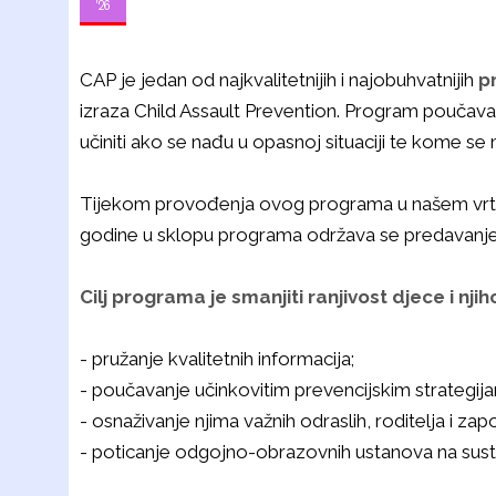
'26
CAP je jedan od najkvalitetnijih i najobuhvatnijih
p
izraza Child Assault Prevention. Program poučav
učiniti ako se nađu u opasnoj situaciji te kome s
Tijekom provođenja ovog programa u našem vrt
godine u sklopu programa održava se predavanje 
Cilj programa je smanjiti ranjivost djece i nji
- pružanje kvalitetnih informacija;
- poučavanje učinkovitim prevencijskim strategij
- osnaživanje njima važnih odraslih, roditelja i zap
- poticanje odgojno-obrazovnih ustanova na susta