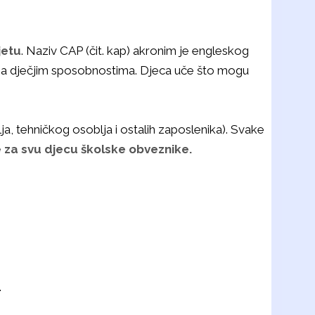
jetu
. Naziv CAP (čit. kap) akronim je engleskog
u na dječjim sposobnostima. Djeca uče što mogu
ja, tehničkog osoblja i ostalih zaposlenika). Svake
 za svu djecu školske obveznike.
.