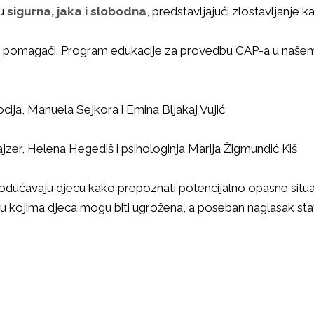
du
sigurna, jaka i slobodna
, predstavljajući zlostavljanje 
magači. Program edukacije za provedbu CAP-a u našem vrti
cija, Manuela Sejkora i Emina Bljakaj Vujić
jzer, Helena Hegediš i psihologinja Marija Žigmundić Kiš
učavaju djecu kako prepoznati potencijalno opasne situacije
 u kojima djeca mogu biti ugrožena, a poseban naglasak stavlj