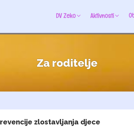
Ob
DV Zeko
Aktivnosti
Za roditelje
evencije zlostavljanja djece