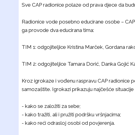
Sve CAP radionice polaze od prava djece da bu
Radionice vode posebno educirane osobe – CAP po
ga provode dva educirana tima:
TIM 1: odgojiteljice Kristina Marček, Gordana rako
TIM 2: odgojiteljice Tamara Dorić, Danka Gojić Ka
Kroz igrokaze i vođenu raspravu CAP radionice pod
samozaštite. Igrokazi prikazuju najčešće situacije
- kako se založiti za sebe;
- kako tražiti, ali i pružiti podršku vršnjacima;
- kako reći odrasloj osobi od povjerenja.