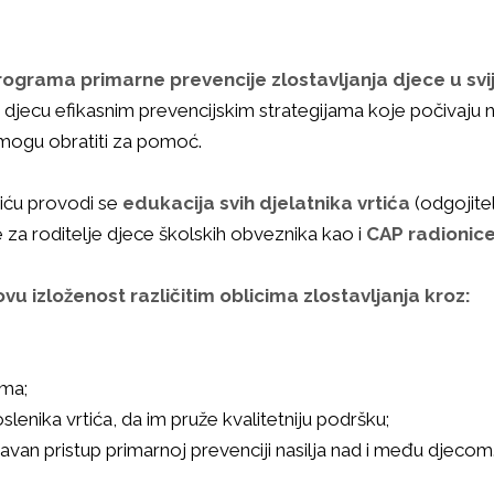
rograma primarne prevencije zlostavljanja djece u svi
a djecu efikasnim prevencijskim strategijama koje počivaj
e mogu obratiti za pomoć.
iću provodi se
edukacija svih djelatnika vrtića
(odgojitel
za roditelje djece školskih obveznika kao i
CAP radionice
hovu izloženost različitim oblicima zlostavljanja kroz:
ama;
oslenika vrtića, da im pruže kvalitetniju podršku;
van pristup primarnoj prevenciji nasilja nad i među djecom