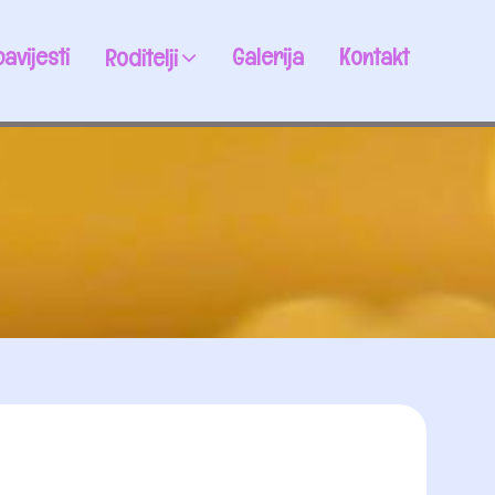
avijesti
Galerija
Kontakt
Roditelji