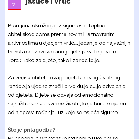
jaslice i vrtić
'24
Promjena okruženja, iz sigurnosti i topline
obiteljskog doma prema novim i raznovrsnim
aktivnostima u dječjem vrtiću, jedan je od najvažnijih
trenutaka i izazova ranog djetinjstva te je veliki
korak kako za dijete, tako i za roditelje.
Za većinu obitelji, ovaj početak novog životnog
razdoblja ujedno znači i prvo dulje dulje odvajanje
od djeteta. Dijete se odvaja od emocionalno
najbližih osoba u svome životu, koje brinu o njemu
od njegova rođenja i uz koje se osjeća sigurno.
Što je prilagodba?
Prilagodba je vremensko razdoblje u kojem se