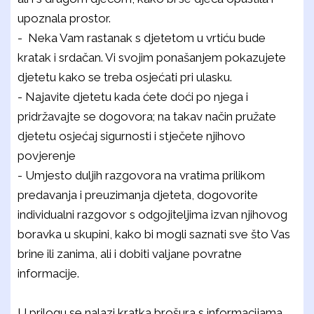
upoznala prostor.
- Neka Vam rastanak s djetetom u vrtiću bude
kratak i srdačan. Vi svojim ponašanjem pokazujete
djetetu kako se treba osjećati pri ulasku.
- Najavite djetetu kada ćete doći po njega i
pridržavajte se dogovora; na takav način pružate
djetetu osjećaj sigurnosti i stječete njihovo
povjerenje
- Umjesto duljih razgovora na vratima prilikom
predavanja i preuzimanja djeteta, dogovorite
individualni razgovor s odgojiteljima izvan njihovog
boravka u skupini, kako bi mogli saznati sve što Vas
brine ili zanima, ali i dobiti valjane povratne
informacije.
U prilogu se nalazi kratka brošura s informacijama