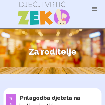
Za roditelje
Prilagodba djeteta na
13
6