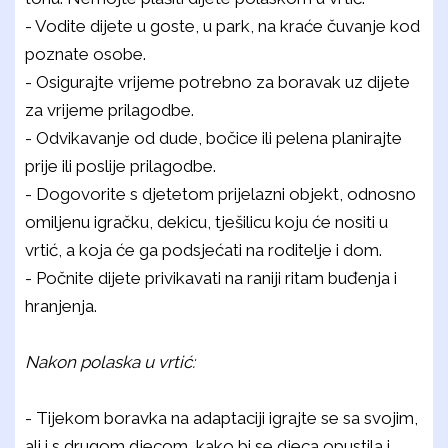
- Vodite dijete u goste, u park, na kraće čuvanje kod
poznate osobe.
- Osigurajte vrijeme potrebno za boravak uz dijete
za vrijeme prilagodbe.
- Odvikavanje od dude, bočice ili pelena planirajte
prije ili poslije prilagodbe.
- Dogovorite s djetetom prijelazni objekt, odnosno
omiljenu igračku, dekicu, tješilicu koju će nositi u
vrtić, a koja će ga podsjećati na roditelje i dom.
- Počnite dijete privikavati na raniji ritam buđenja i
hranjenja.
Nakon polaska u vrtić:
- Tijekom boravka na adaptaciji igrajte se sa svojim,
ali i s drugom djecom, kako bi se djeca opustila i