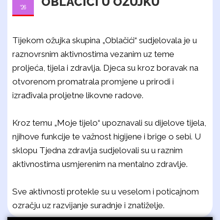
OBLAČIĆI U OŽUJKU
'26
Tijekom ožujka skupina „Oblačići“ sudjelovala je u
raznovrsnim aktivnostima vezanim uz teme
proljeća, tijela i zdravlja. Djeca su kroz boravak na
otvorenom promatrala promjene u prirodi i
izrađivala proljetne likovne radove.
Kroz temu „Moje tijelo“ upoznavali su dijelove tijela,
njihove funkcije te važnost higijene i brige o sebi. U
sklopu Tjedna zdravlja sudjelovali su u raznim
aktivnostima usmjerenim na mentalno zdravlje.
Sve aktivnosti protekle su u veselom i poticajnom
ozračju uz razvijanje suradnje i znatiželje.