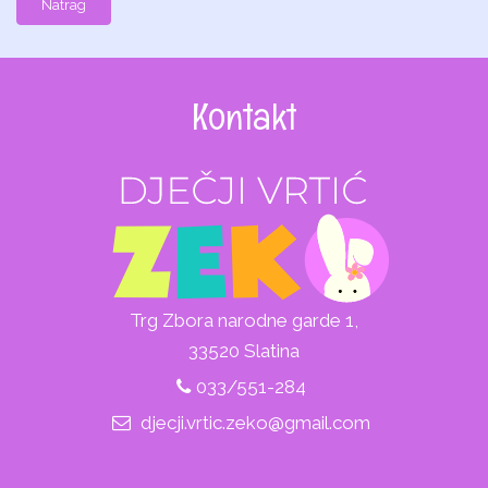
Natrag
Kontakt
Trg Zbora narodne garde 1,
33520 Slatina
033/551-284
djecji.vrtic.zeko@gmail.com