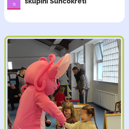
skupini Suncokreti
'25