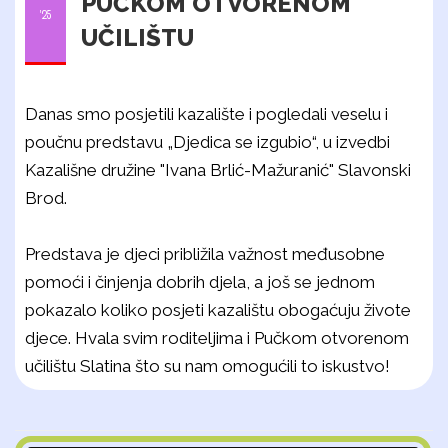
PUČKOM OTVORENOM
'25
UČILIŠTU
Danas smo posjetili kazalište i pogledali veselu i
poučnu predstavu „Djedica se izgubio“, u izvedbi
Kazališne družine "Ivana Brlić-Mažuranić" Slavonski
Brod.
Predstava je djeci približila važnost međusobne
pomoći i činjenja dobrih djela, a još se jednom
pokazalo koliko posjeti kazalištu obogaćuju živote
djece. Hvala svim roditeljima i Pučkom otvorenom
učilištu Slatina što su nam omogućili to iskustvo!