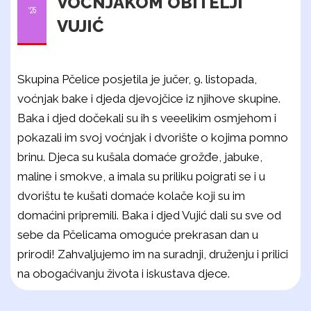
VOĆNJAKOM OBITELJI
'25
VUJIĆ
Skupina Pčelice posjetila je jučer, 9. listopada,
voćnjak bake i djeda djevojčice iz njihove skupine.
Baka i djed dočekali su ih s veeelikim osmjehom i
pokazali im svoj voćnjak i dvorište o kojima pomno
brinu. Djeca su kušala domaće grožđe, jabuke,
maline i smokve, a imala su priliku poigrati se i u
dvorištu te kušati domaće kolače koji su im
domaćini pripremili. Baka i djed Vujić dali su sve od
sebe da Pčelicama omoguće prekrasan dan u
prirodi! Zahvaljujemo im na suradnji, druženju i prilici
na obogaćivanju života i iskustava djece.