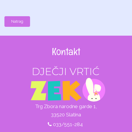
Natrag
Kontakt
Trg Zbora narodne garde 1,
33520 Slatina
033/551-284