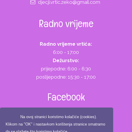
djecji.vrtic.zeko@gmail.com
Radno vrijeme
Radno vrijeme vrtića:
6:00 - 17:00
Dežurstvo:
prijepodne: 6:00 - 6:30
poslijepodne: 15:30 - 17:00
Facebook
Na ovoj stranici koristimo kolačiće (cookies).
Klikom na "OK" i nastavkom korištenja stranice smatramo
da se slažete što koristimo kolačiće.