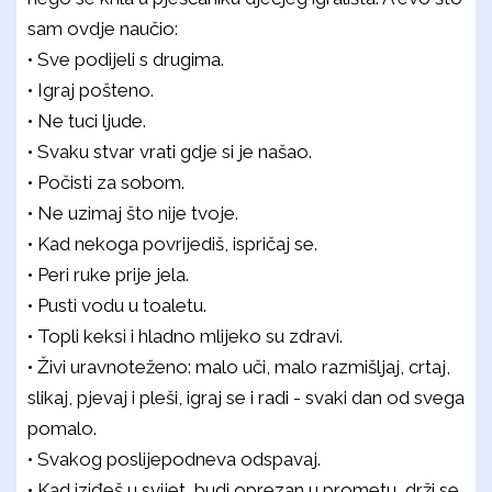
sam ovdje naučio:
• Sve podijeli s drugima.
• Igraj pošteno.
• Ne tuci ljude.
• Svaku stvar vrati gdje si je našao.
• Počisti za sobom.
• Ne uzimaj što nije tvoje.
• Kad nekoga povrijediš, ispričaj se.
• Peri ruke prije jela.
• Pusti vodu u toaletu.
• Topli keksi i hladno mlijeko su zdravi.
• Živi uravnoteženo: malo uči, malo razmišljaj, crtaj,
slikaj, pjevaj i pleši, igraj se i radi - svaki dan od svega
pomalo.
• Svakog poslijepodneva odspavaj.
• Kad iziđeš u svijet, budi oprezan u prometu, drži se