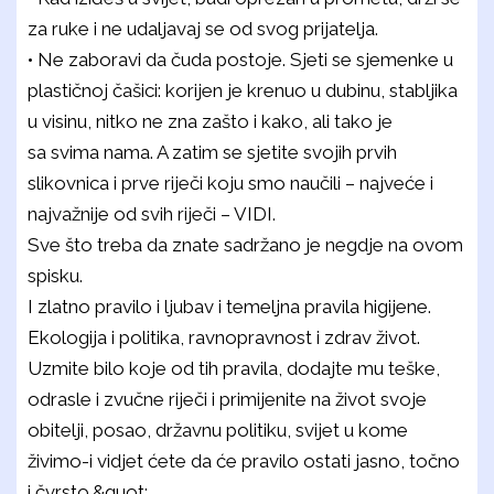
za ruke i ne udaljavaj se od svog prijatelja.
• Ne zaboravi da čuda postoje. Sjeti se sjemenke u
plastičnoj čašici: korijen je krenuo u dubinu, stabljika
u visinu, nitko ne zna zašto i kako, ali tako je
sa svima nama. A zatim se sjetite svojih prvih
slikovnica i prve riječi koju smo naučili – najveće i
najvažnije od svih riječi – VIDI.
Sve što treba da znate sadržano je negdje na ovom
spisku.
I zlatno pravilo i ljubav i temeljna pravila higijene.
Ekologija i politika, ravnopravnost i zdrav život.
Uzmite bilo koje od tih pravila, dodajte mu teške,
odrasle i zvučne riječi i primijenite na život svoje
obitelji, posao, državnu politiku, svijet u kome
živimo-i vidjet ćete da će pravilo ostati jasno, točno
i čvrsto.&quot;