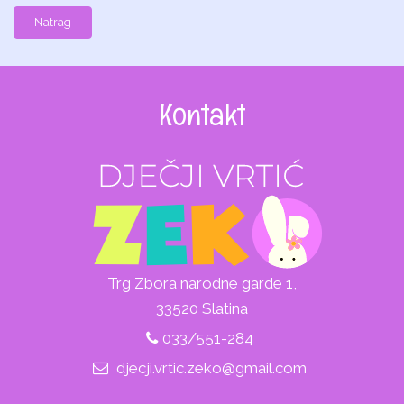
Natrag
Kontakt
Trg Zbora narodne garde 1,
33520 Slatina
033/551-284
djecji.vrtic.zeko@gmail.com