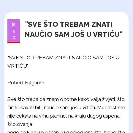
"SVE ŠTO TREBAM ZNATI
16
6
NAUČIO SAM JOŠ U VRTIĆU"
'25
"SVE ŠTO TREBAM ZNATI NAUČIO SAM JOŠ U
VRTIĆU"
Robert Fulghum
Sve što treba da znam o tome kako valja živjeti, što
činiti i kakav biti, naučio sam još u vrtiću. Mudrost me
nije čekala na vrhu planine, na kraju dugog uspona
školovanja
nego se krila u pješčaniku dječjeg igrališta. A evo što