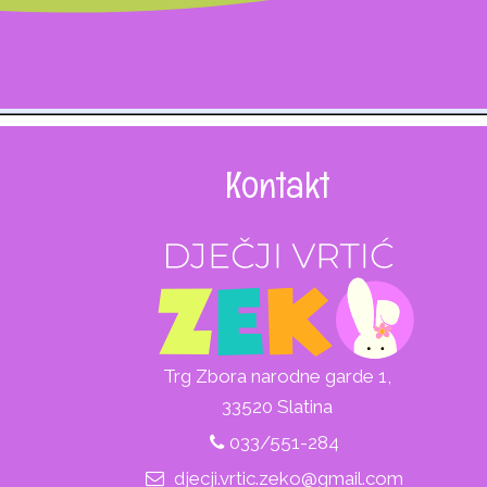
Kontakt
Trg Zbora narodne garde 1,
33520 Slatina
033/551-284
djecji.vrtic.zeko@gmail.com