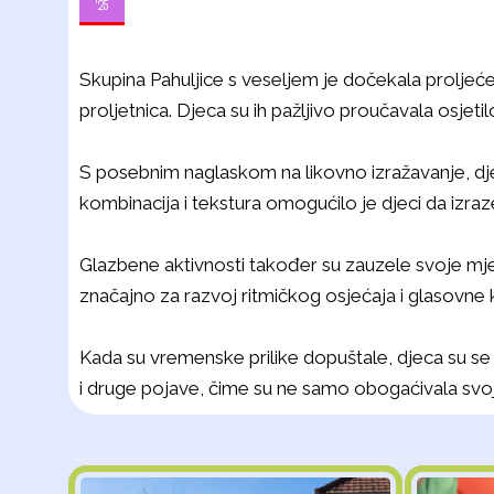
'25
Skupina Pahuljice s veseljem je dočekala proljeće
proljetnica. Djeca su ih pažljivo proučavala osjetil
S posebnim naglaskom na likovno izražavanje, djec
kombinacija i tekstura omogućilo je djeci da izraze
Glazbene aktivnosti također su zauzele svoje mjesto
značajno za razvoj ritmičkog osjećaja i glasovne 
Kada su vremenske prilike dopuštale, djeca su se u
i druge pojave, čime su ne samo obogaćivala svoj 