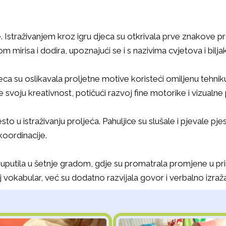
. Istraživanjem kroz igru djeca su otkrivala prve znakove pr
om mirisa i dodira, upoznajući se i s nazivima cvjetova i bilja
a su oslikavala proljetne motive koristeći omiljenu tehniku 
 svoju kreativnost, potičući razvoj fine motorike i vizualne
 u istraživanju proljeća. Pahuljice su slušale i pjevale pjes
koordinacije.
putila u šetnje gradom, gdje su promatrala promjene u priro
vokabular, već su dodatno razvijala govor i verbalno izraž