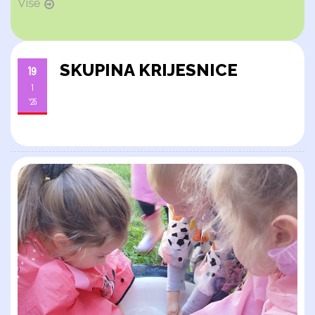
Više
SKUPINA KRIJESNICE
19
1
'25