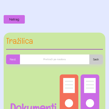
Natrag
Tražilica
Nasl.
Sadr.