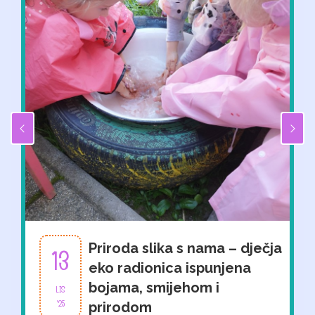
Priroda slika s nama – dječja
13
eko radionica ispunjena
bojama, smijehom i
LIS
'25
prirodom