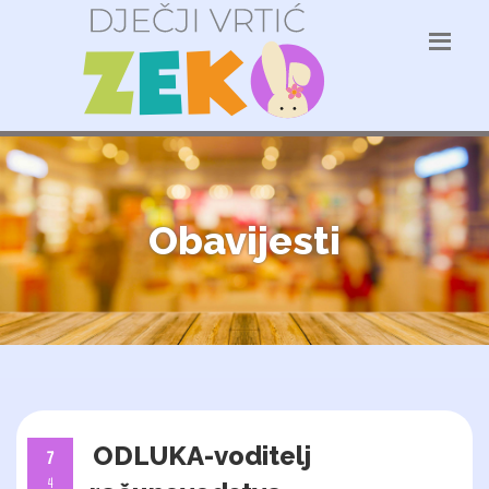
Obavijesti
ODLUKA-voditelj
7
4