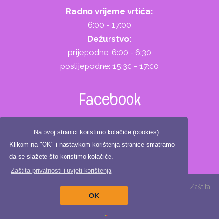
Radno vrijeme vrtića:
6:00 - 17:00
Dežurstvo:
prijepodne: 6:00 - 6:30
poslijepodne: 15:30 - 17:00
Facebook
Na ovoj stranici koristimo kolačiće (cookies).
Klikom na "OK" i nastavkom korištenja stranice smatramo
da se slažete što koristimo kolačiće.
Zaštita privatnosti i uvjeti korištenja
Copyright ©2025. Dječji vrtić Zeko, All Rights Reserved |
Zaštita
OK
privatnosti
|
Digitalna pristupačnost
Izrada:
Pikant IT