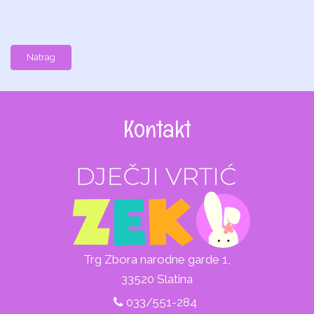
Natrag
Kontakt
Trg Zbora narodne garde 1,
33520 Slatina
033/551-284