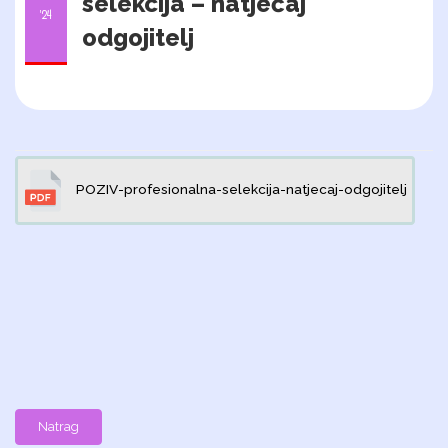
selekcija – natječaj
'24
odgojitelj
POZIV-profesionalna-selekcija-natjecaj-odgojitelj
Natrag