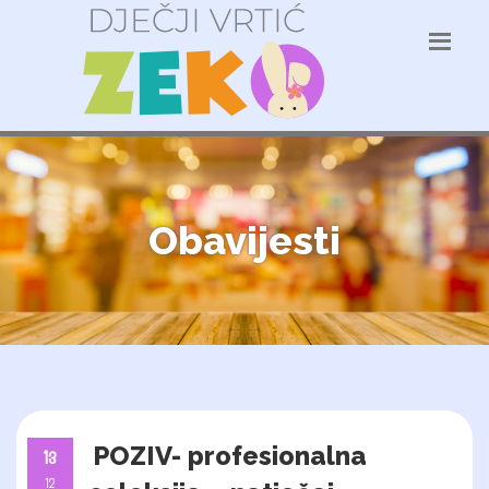
Obavijesti
POZIV- profesionalna
13
12