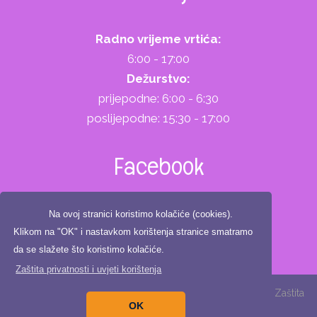
Radno vrijeme vrtića:
6:00 - 17:00
Dežurstvo:
prijepodne: 6:00 - 6:30
poslijepodne: 15:30 - 17:00
Facebook
Na ovoj stranici koristimo kolačiće (cookies).
Klikom na "OK" i nastavkom korištenja stranice smatramo
da se slažete što koristimo kolačiće.
Zaštita privatnosti i uvjeti korištenja
Copyright ©2025. Dječji vrtić Zeko, All Rights Reserved |
Zaštita
OK
privatnosti
|
Digitalna pristupačnost